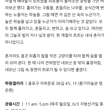
어떻게 해야할지 모르겠을 외로움이 몰려오면 창밖을 가만 바
라보곤 했다. 흘러가는 구름을, 흔들리는 나무를, 순식간에 변
하는 노을지는 하늘을. 그럴 때면 저 깊은 산 속의 누군가가,
높은 하늘을 날고 있을 누군가가 이야기해주는 것 같았다. 모
두 함께 흘러가고, 흔들리고, 변하고, 숨 쉬고 있다고. 여러번
의 그늘과 빛이 지나 낮과 밤이, 한 계절이 흐르는 내내 혼자가
아니었다고.
혼자라도 결코 외롭지 않을 작은 고양이를 따라 함께 숨을 멀
리 쉬어 본다.
한 때 나의 전부였던 네모난 창 밖의 풍경처럼,
네모난 그림 속 장면이 위로가 될 수 있다면 좋겠다.
하랑갤러리
ㅣ종로구 자하문로 38길 45, 1F (환기미술관 맞
은편)
관람시간
ㅣ 11 am- 5 pm (매주 월요일, 6/3 지방선거일 휴