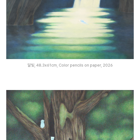
달빛, 48.3x61cm, Color pencils on paper, 2026