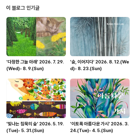
속에서도 여전히 살아 숨 쉬고 있다. 김정민의 작업은 이 오
이 블로그 인기글
래된 문자를 새로운 감각으로 다시 바라보는 데서 출발한
다. 화면 위에 흩어진 형태들은 더 이상 읽히기 위한 기호에
머물지 않고, 서로를 향해 스며들며 하나의 유기적 형상을
이룬다. 분리되어 있던 요소들은 자연스럽게 결합하며, 어..
'다정한 그늘 아래' 2026. 7. 29.
'숨, 이어지다' 2026. 8. 12.(We
(Wed)- 8. 9.(Sun)
d)- 8. 23.(Sun)
'빛나는 침묵의 숲' 2026. 5. 19.
'이토록 아름다운 가시' 2026. 3.
(Tue)- 5. 31.(Sun)
24.(Tue)- 4. 5.(Sun)