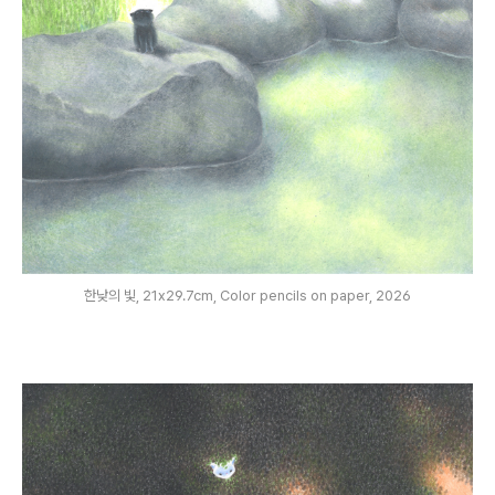
한낮의 빛, 21x29.7cm, Color pencils on paper, 2026