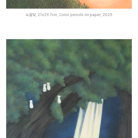
노을빛, 21x29.7cm, Color pencils on paper, 2025