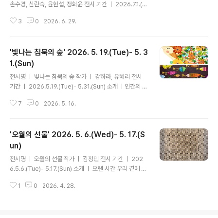
손수경, 신란숙, 윤현섭, 정회윤 전시 기간 ㅣ 2026.7.1.(W
ed)- 7.12.(Sun) 소개 ㅣ우리는 빛을 본다. 그러나 빛은 언
3
0
2026. 6. 29.
제나 표면에만 머무르지 않는다. 어떤 빛은 시간 속에서 스
며들고, 기억을 품으며, 오래도록 마음속에 머문다. 이번 전
시는 옻칠이라는 재료를 통해 시간과 자연, 그리고 인간의
'빛나는 침묵의 숲' 2026. 5. 19.(Tue)- 5. 3
내면이 만들어내는 빛을 조명한다. 옻칠은 단숨에 완성되
지 않는다. 한 겹의 칠이 마르기를 기다리고, 덧입히고, 또
1.(Sun)
글 내용
다시 연마하는 긴 시간을 거쳐 비로소 깊은 광택과 결을 얻
전시명 ㅣ 빛나는 침묵의 숲 작가 ㅣ 강하라, 유혜리 전시
는다. 그 느린 과정은 단순한 제작 방식이 아니라 시간을 품
기간 ㅣ 2026.5.19.(Tue)- 5.31.(Sun) 소개 ㅣ인간의 존
는 태도이며, 자연과 인간이 함께 만들어내는 축적의 기록
재 가치가 자본의 유무와 소유의 크기로 규정되는 시대, 우
이다. 켜켜이 쌓인 수많은 층은 빛을 머금고, 그 빛은..
7
0
2026. 5. 16.
리는 타인과의 관계에서 끊임없이 서열화되고 스스로의 내
면마저 나약하게 방치하곤 한다. 속도와 효율이 지배하는
세상 속에서 정작 중요한 소통과 본질은 단절된 채, 현대인
'오월의 선물' 2026. 5. 6.(Wed)- 5. 17.(S
은 저마다의 불안을 안고 살아간다. 두 작가는 캔버스라는
자신만의 깊은 숲속에서, 소리 없는 침묵의 언어로 현대인
un)
글 내용
의 자화상을 그리고 고유한 본질을 깨우는 여정을 제안한
전시명 ㅣ 오월의 선물 작가 ㅣ 김정민 전시 기간 ㅣ 202
다. 유혜리 작가가 소리 없는 물고기와 정원을 통해 타인과
6.5.6.(Tue)- 5.17.(Sun) 소개 ㅣ 오랜 시간 우리 곁에 머
의 진정한 교감과 내면의 회복을 도모하는 '침묵의 장'을 마
물러온 것은 늘 너무 익숙해서 쉽게 의식되지 않는다. 그러
련한다면, 강하라 작가는 그 고요한 숲의 끝에서 잊고 지내
1
0
2026. 4. 28.
나 어떤 것들은 그 익숙함 속에서 더욱 깊은 의미를 품는다.
던 본질을 일깨..
세종대왕이 남긴 문자는 단순한 기록의 도구를 넘어, 시대
를 건너 사람과 사람의 마음을 잇는 조용한 다리로 존재해
왔다. 그 다정한 시작은 수백 년의 시간을 지나 오늘의 일상