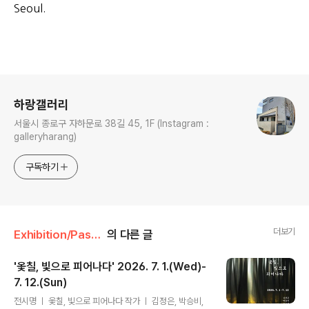
Seoul.
로그 정보
하랑갤러리
서울시 종로구 자하문로 38길 45, 1F (Instagram :
galleryharang)
구독하기
더보기
Exhibition/Past Exhibitions
의 다른 글
'옻칠, 빛으로 피어나다' 2026. 7. 1.(Wed)-
7. 12.(Sun)
글 내용
전시명 ㅣ 옻칠, 빛으로 피어나다 작가 ㅣ 김정은, 박승비,