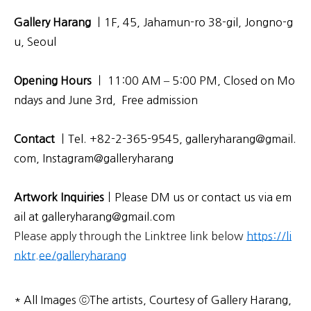
Gallery Harang
ㅣ1F, 45, Jahamun-ro 38-gil, Jongno-g
u, Seoul
Opening Hours
ㅣ 11:00 AM – 5:00 PM,
Closed on Mo
ndays and June 3rd, Free admission
Contact
ㅣTel. +82-2-365-9545, galleryharang@gmail.
com, Instagram@galleryharang
Artwork Inquiries
ㅣPlease DM us or contact us via em
ail at galleryharang@gmail.com
Please apply through the Linktree link below
https://li
nktr.ee/galleryharang
* All Images ⓒThe artists, Courtesy of Gallery Harang,