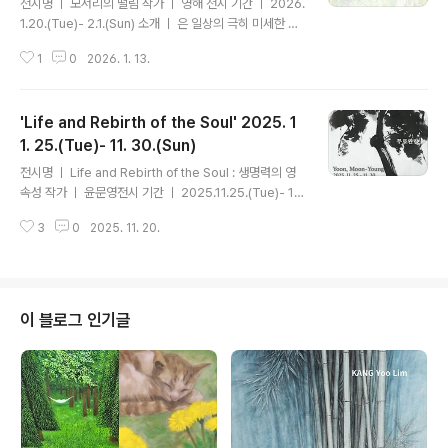
전시명 ㅣ 모서리의 떨림 작가 ㅣ 영해 전시 기간 ㅣ 2026.
1.20.(Tue)- 2.1.(Sun) 소개 ㅣ 은 일상의 극히 미세한 순
간 속에서 불현듯 드러나는 정체성의 균열로부터 출발한
1
0
2026. 1. 13.
다. 그것은 명확한 사건이나 서사로 포착되기보다는, 감각
적으로만 인지되는 ‘구멍’ 혹은 ‘빈 공간’의 형태로 다가온
다. 이 보이지 않는 공간은 언어로 규정되기를 거부한 채 점
'Life and Rebirth of the Soul' 2025. 1
차 희미해지며, 인간이 원초적으로 품고 있었으나 이미 상
실해버린 어떤 흔적으로 남는다. 이때의 정체성은 사회적
1. 25.(Tue)- 11. 30.(Sun)
글 내용
위치나 설명 가능한 개념이 아니라, ‘여기 있음’, ‘숨 쉬고 있
전시명 ㅣ Life and Rebirth of the Soul : 생명력의 영
음’이라는 존재의 최소 단위로 감각된다. 영해 작가는 이러
속성 작가 ㅣ 윤문영전시 기간 ㅣ 2025.11.25.(Tue)- 11.
한 감각을 구멍, 빈 곳, 얼룩, 유령과 같은 단서로 호명하며,
30.(Sun) 소개ㅣ 작가 윤문영은 자신의 핵심 주제인 자연
그것을 자신의 몸 안쪽, 즉 명확히 인식할 수 없는..
3
0
2025. 11. 20.
의 생명력(SOUL)을 동양화의 창작 원리인 ‘형사(形似)’와
‘신사(神似)’에 접목시켜, 나무(木)라는 상징적 매개체를
통해 표현하고자 한다. 즉, 탄생‧소멸‧재생으로 이어지는 생
명의 순환을 나무라는 형식과 내용 안에 담아, 작가의 심상
과 이론을 시각적으로 풀어내고자 한 것이다. 작가는 눈에
이 블로그 인기글
보이는 자연물인 ‘나무’를 소재로 삼아, 우주의 모든 생명체
가 탄생하고 사라지며 다시 태어난다는 추상적 사고(神似)
를 바탕으로 작업을 전개한다. 이러한 생각은 작가만의 주
관적 해체와 재해석, 즉 신사적 여과..