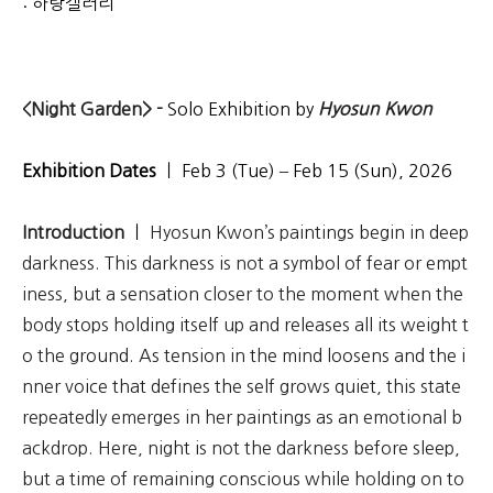
: 하랑갤러리
<Night Garden> -
Solo Exhibition
by
Hyosun Kwon
Exhibition Dates
ㅣ
Feb 3 (Tue) – Feb 15 (Sun), 2026
Introduction
ㅣ
Hyosun Kwon’s paintings begin in deep
darkness. This darkness is not a symbol of fear or empt
iness, but a sensation closer to the moment when the
body stops holding itself up and releases all its weight t
o the ground. As tension in the mind loosens and the i
nner voice that defines the self grows quiet, this state
repeatedly emerges in her paintings as an emotional b
ackdrop. Here, night is not the darkness before sleep,
but a time of remaining conscious while holding on to