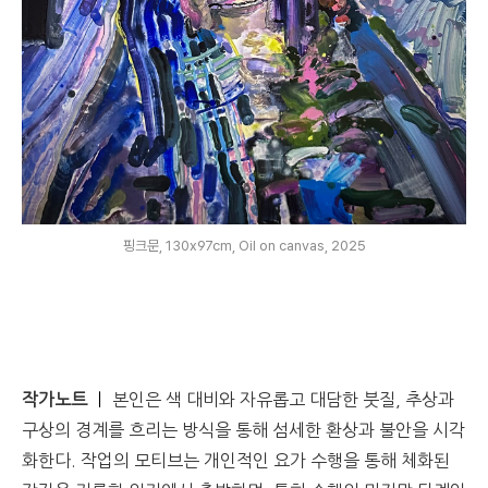
핑크문, 130x97cm, Oil on canvas, 2025
작가노트
ㅣ
본인은 색 대비와 자유롭고 대담한 붓질
,
추상과
구상의 경계를 흐리는 방식을 통해 섬세한 환상과 불안을 시각
화한다
.
작업의 모티브는 개인적인 요가 수행을 통해 체화된