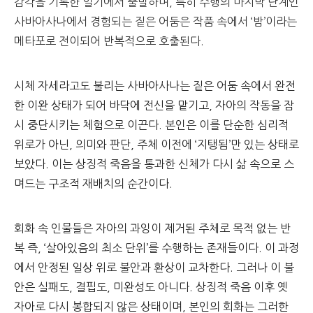
감각을 기록한 일기에서 출발하며
,
특히 수행의 마지막 단계인
사바아사나에서 경험되는 짙은 어둠은 작품 속에서
‘
밤
’
이라는
메타포로 전이되어 반복적으로 호출된다
.
시체 자세라고도 불리는 사바아사나는 짙은 어둠 속에서 완전
한 이완 상태가 되어 바닥에 전신을 맡기고
,
자아의 작동을 잠
시 중단시키는 체험으로 이끈다
.
본인은 이를 단순한 심리적
위로가 아닌
,
의미와 판단
,
주체 이전에
‘
지탱됨
’
만 있는 상태로
보았다
.
이는
상징적 죽음을 통과한 신체가 다시 삶 속으로 스
며드는 구조적 재배치의 순간이다
.
회화 속 인물들은 자아의 과잉이 제거된 주체로 목적 없는 반
복 즉
, ‘
살아있음의 최소 단위
’
를 수행하는 존재들이다
.
이 과정
에서 안정된 일상 위로 불안과 환상이 교차한다
.
그러나 이 불
안은 실패도
,
결핍도
,
미완성도 아니다
.
상징적 죽음 이후 옛
자아로 다시 봉합되지 않은 상태이며
,
본인의 회화는 그러한