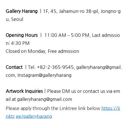
Gallery Harang
ㅣ1F, 45, Jahamun-ro 38-gil, Jongno-g
u, Seoul
Opening Hours
ㅣ 11:00 AM – 5:00 PM,
Last admissio
n: 4:30 PM
Closed on Monday, Free admission
Contact
ㅣTel. +82-2-365-9545, galleryharang@gmail.
com, Instagram@galleryharang
Artwork Inquiries
ㅣPlease DM us or contact us via em
ail at galleryharang@gmail.com
Please apply through the Linktree link below
https://li
nktr.ee/galleryharang