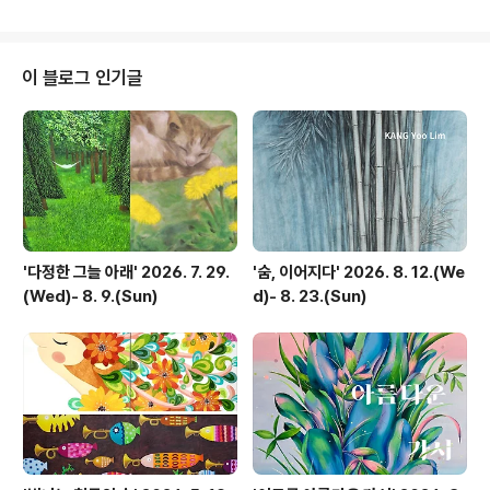
말림을 반복하며 쌓인 층들은 눈에 보이지 않을 만큼 미세
하지만, 시간이 겹겹이 응축된 깊이를 만들어낸다. 작가는
번쩍이는 광택이나 빠른 효과를 좇지 않는다. 대신 옻이 스
스로 굳고, 스며들고, 다시 숨을 고르는 자연스러운 호흡을
이 블로그 인기글
그대로 받아들인다. 그렇게 완성된 표면은 빛을 직접적으
로 반사하지 않고, 마치 안쪽에서 잔잔히 우러나듯 은은한
명도를 띤다. 이는 단순한 색의 표현을 넘어서, 작가가 마주
한 내면의 정적과 묵묵한 집중의 흔적을 드러낸다. ‘S..
'다정한 그늘 아래' 2026. 7. 29.
'숨, 이어지다' 2026. 8. 12.(We
(Wed)- 8. 9.(Sun)
d)- 8. 23.(Sun)