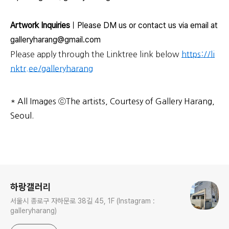
Artwork Inquiries
ㅣPlease DM us or contact us via email at
galleryharang@gmail.com
Please apply through the Linktree link below
https://li
nktr.ee/galleryharang
* All Images ⓒThe artists, Courtesy of Gallery Harang,
Seoul.
로그 정보
하랑갤러리
서울시 종로구 자하문로 38길 45, 1F (Instagram :
galleryharang)