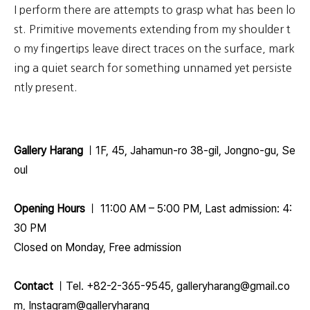
I perform there are attempts to grasp what has been lo
st. Primitive movements extending from my shoulder t
o my fingertips leave direct traces on the surface, mark
ing a quiet search for something unnamed yet persiste
ntly present.
Gallery Harang
ㅣ1F, 45, Jahamun-ro 38-gil, Jongno-gu, Se
oul
Opening Hours
ㅣ 11:00 AM – 5:00 PM,
Last admission: 4:
30 PM
Closed on Monday, Free admission
Contact
ㅣTel. +82-2-365-9545, galleryharang@gmail.co
m, Instagram@galleryharang