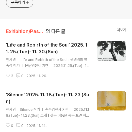
구독하기
더보기
Exhibition/Past Exhibitions
의 다른 글
'Life and Rebirth of the Soul' 2025. 1
1. 25.(Tue)- 11. 30.(Sun)
글 내용
전시명 ㅣ Life and Rebirth of the Soul : 생명력의 영
속성 작가 ㅣ 윤문영전시 기간 ㅣ 2025.11.25.(Tue)- 11.
30.(Sun) 소개ㅣ 작가 윤문영은 자신의 핵심 주제인 자연
3
0
2025. 11. 20.
의 생명력(SOUL)을 동양화의 창작 원리인 ‘형사(形似)’와
‘신사(神似)’에 접목시켜, 나무(木)라는 상징적 매개체를
통해 표현하고자 한다. 즉, 탄생‧소멸‧재생으로 이어지는 생
'Silence' 2025. 11. 18.(Tue)- 11. 23.(Su
명의 순환을 나무라는 형식과 내용 안에 담아, 작가의 심상
과 이론을 시각적으로 풀어내고자 한 것이다. 작가는 눈에
n)
글 내용
보이는 자연물인 ‘나무’를 소재로 삼아, 우주의 모든 생명체
전시명 ㅣSilence 작가 ㅣ 손수경전시 기간 ㅣ 2025.11.1
가 탄생하고 사라지며 다시 태어난다는 추상적 사고(神似)
8.(Tue)- 11.23.(Sun) 소개ㅣ깊은 어둠을 품은 표면 위에
를 바탕으로 작업을 전개한다. 이러한 생각은 작가만의 주
천천히 번져가는 빛. 손수경 작가의 옻칠 작업은 그 고요한
관적 해체와 재해석, 즉 신사적 여과..
0
0
2025. 11. 14.
흐름을 기록하는 일종의 ‘침묵의 시간’이다. 수십 번의 칠과