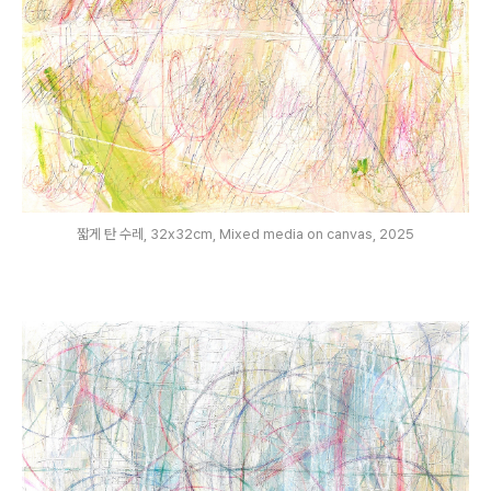
짧게 탄 수레, 32x32cm, Mixed media on canvas, 2025