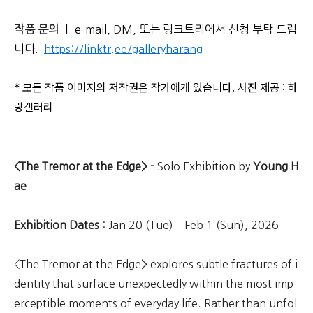
작품 문의
ㅣ e-mail, DM, 또는 링크트리에서 신청 부탁 드립
니다.
https://linktr.ee/galleryharang
* 모든 작품 이미지의 저작권은 작가에게 있습니다. 사진 제공 : 하
랑갤러리
<The Tremor at the Edge> -
Solo Exhibition by
Young H
ae
Exhibition Dates
: Jan 20 (Tue) – Feb 1 (Sun), 2026
<The Tremor at the Edge> explores subtle fractures of i
dentity that surface unexpectedly within the most imp
erceptible moments of everyday life. Rather than unfol