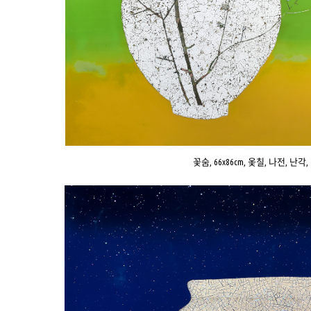
꽃숨, 66x86cm, 옻칠, 나전, 난각, 