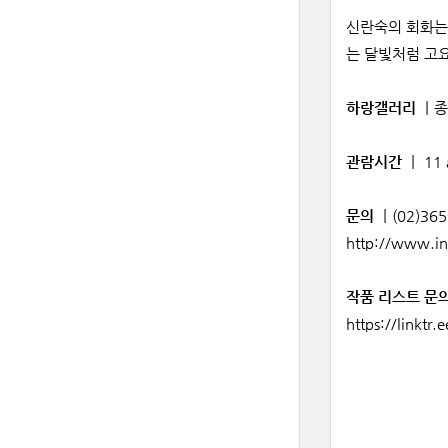
신란숙의 회화는 
는 달빛처럼 고요
하랑갤러리
ㅣ
종
관람시간
ㅣ
11
문의
ㅣ(02)365-
http://www.in
작품 리스트 문
https://linktr.