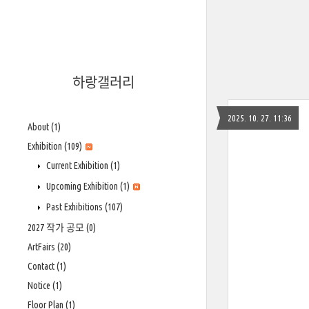
하랑갤러리
2025. 10. 27. 11:36
About
(1)
Exhibition
(109)
Current Exhibition
(1)
Upcoming Exhibition
(1)
Past Exhibitions
(107)
2027 작가 공모
(0)
ArtFairs
(20)
Contact
(1)
Notice
(1)
Floor Plan
(1)