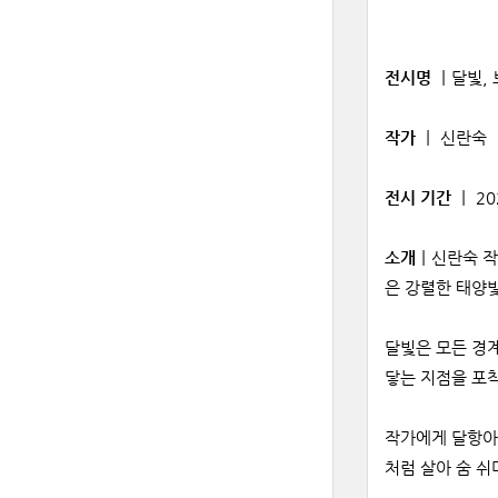
전시명
ㅣ달빛,
작가
ㅣ 신란숙
전시 기간
ㅣ
202
소개
ㅣ신란숙 작
은 강렬한 태양빛
달빛은 모든 경계
닿는 지점을 포착
작가에게 달항아
처럼 살아 숨 쉬