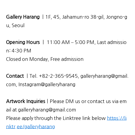
Gallery Harang
ㅣ1F, 45, Jahamun-ro 38-gil, Jongno-g
u, Seoul
Opening Hours
ㅣ 11:00 AM – 5:00 PM,
Last admissio
n: 4:30 PM
Closed on Monday, Free admission
Contact
ㅣTel. +82-2-365-9545, galleryharang@gmail.
com, Instagram@galleryharang
Artwork Inquiries
ㅣPlease DM us or contact us via em
ail at galleryharang@gmail.com
Please apply through the Linktree link below
https://li
nktr.ee/galleryharang