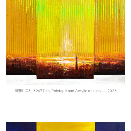
익명의 도시, 62x77cm, Polytape and Acrylic on canvas, 2026