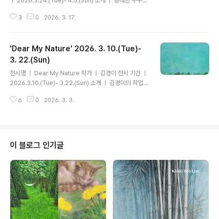
ㅣ 2026.3.24.(Tue)- 4.5.(Sun) 소개 ㅣ 광대한 우주
속에서 인간의 존재는 한 점의 먼지와도 같다. 그러나 그 미
3
0
2026. 3. 17.
미해 보이는 존재 안에는 각기 다른 삶의 결, 시간, 그리고
감정의 깊이가 담겨 있다. 조희원의 작업은 바로 그 지점에
서 출발한다. 작가는 우리가 살아가는 사회 속에서 당연하
'Dear My Nature' 2026. 3. 10.(Tue)-
게 받아들여지는 수많은 기준들이 개인의 존재를 규정하고
서로를 비교하게 만드는 구조에 질문을 던진다. 그리고 그
3. 22.(Sun)
글 내용
질문을 통해 ‘한 사람의 삶이 지닌 고유한 가치’에 다시 시
전시명 ㅣ Dear My Nature 작가 ㅣ 김경이 전시 기간 ㅣ
선을 돌린다. 조희원은 자연에서 발견되는 평범한 대상들
2026.3.10.(Tue)- 3.22.(Sun) 소개 ㅣ 김경이의 작업은
을 통해 인간의 삶을 은유적으로 바라본다. 특히 이번 전시
유년의 풍경에서 출발한다. 감나무 곁 장독대에 떨어지던
에서 등장하는 선인장은 척박한 환경 속에서도 스스로의
6
0
2026. 3. 3.
감의 소리, 개천의 미꾸라지와 다슬기, 발끝에 닿을 듯 낮게
리듬으로..
내려앉던 하늘. 그러나 그 기억은 언제나 두려움과 함께였
다. 물에 대한 공포, 살쾡이와 벌, 뱀과 가시에 대한 떨림은
자연을 향한 양가적 감정을 남겼다. 사랑과 두려움이 포개
진 채로, 자연은 작가의 내면에 오래 머물러 있었다. 시간이
이 블로그 인기글
흐른 지금, 한때 사라지기를 바랐던 존재들이 되려 사라질
위기에 놓여 있다. 다큐멘터리 가 보여준 새들의 죽음처럼,
인간의 환경은 수많은 생명을 위협한다. 김경이는 이 아이
러니 앞에서 묻는다. 우리는 무엇을 미워했고,..